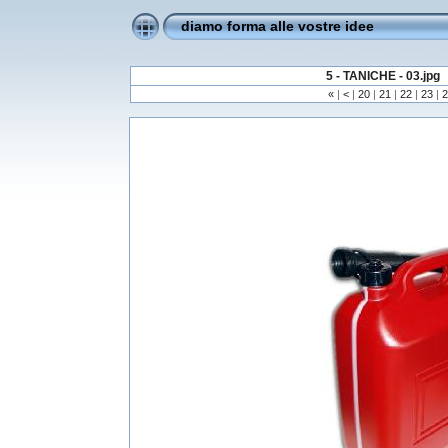
diamo forma alle vostre idee
5 - TANICHE - 03.jpg
«
|
<
|
20
|
21
|
22
|
23
|
2